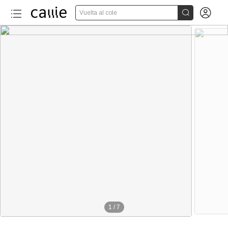


Vuelta al cole
1
/
7