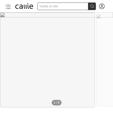


Vuelta al cole
1
/
8