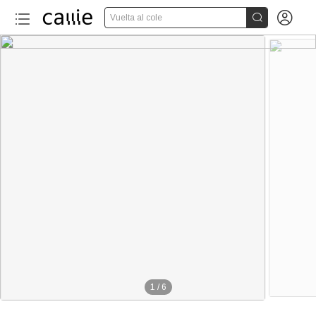


Vuelta al cole
1
/
6