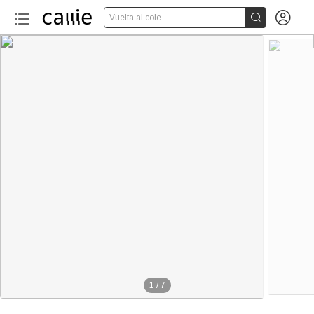


Vuelta al cole
1
/
7