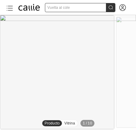


Vuelta al cole
30+
Producto
Vitrina
1
/
10