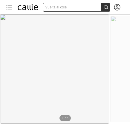


Vuelta al cole
1
/
6