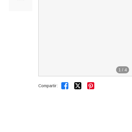
1
/
4


Compartir: