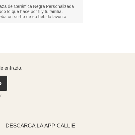
Taza de Cerámica Negra Personalizada
 lo que hace por ti y tu familia.
eba un sorbo de su bebida favorita.
de entrada.
e
r
DESCARGA LA APP CALLIE