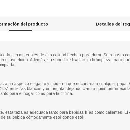
formación del producto
Detalles del re
icada con materiales de alta calidad hechos para durar. Su robusta co
 con el uso diario. Además, su superficie lisa facilita la limpieza, para
impiarla.
taza un aspecto elegante y moderno que encantará a cualquier papá. E
s" en letras blancas y en negrita, dejando claro a quién pertenece la 
tanto para el hogar como para la oficina.
l té, esta taza es adecuada tanto para bebidas frías como calientes. E
ar de su bebida cómodamente esté donde esté.