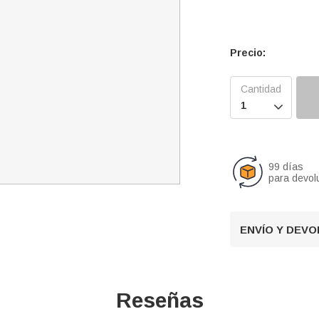
Precio:

99 días
para devol
ENVÍO Y DEV
Reseñas