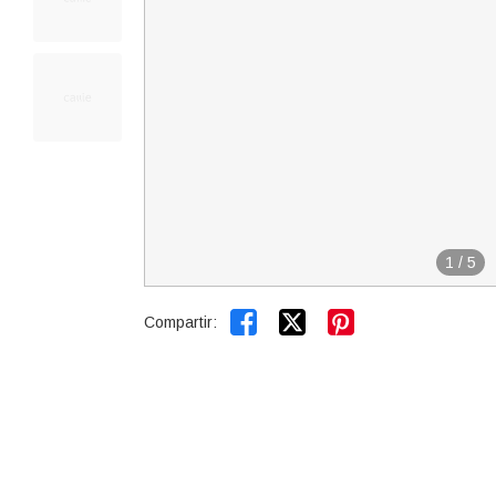
1
/
5


Compartir: