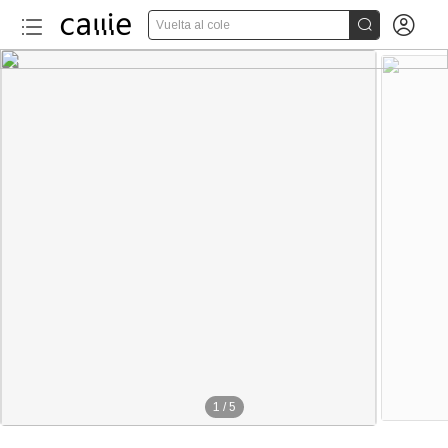


Vuelta al cole
1
/
5