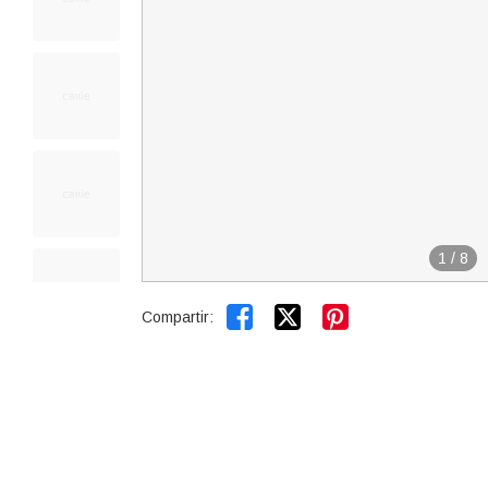
1
/
8


Compartir: