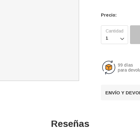
Precio:

99 días
para devol
ENVÍO Y DEV
Reseñas