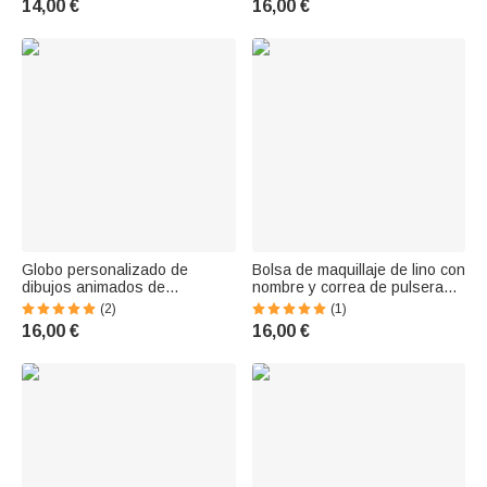
14,00 €
16,00 €
Regalo de cumpleaños para
agradecimiento para
graduados
profesores
Globo personalizado de
Bolsa de maquillaje de lino con
dibujos animados de
nombre y correa de pulsera
Graduación Bolsa de Lino
para regalo de cumpleaños
(2)
(1)
para Maquillaje con Nombre
personalizada para bailarina
16,00 €
16,00 €
del Año y Pulsera de
de ballet amante del ballet
Graduación Accesorios de
Viaje Regalo para Mujeres
Niñas