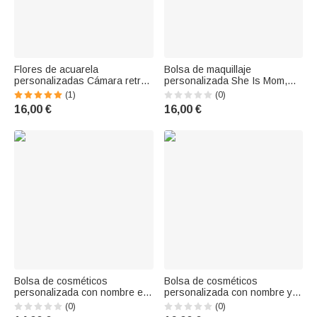
Flores de acuarela
Bolsa de maquillaje
personalizadas Cámara retro
personalizada She Is Mom,
Nombre Bolsa de maquillaje
personaje de dibujos
(1)
(0)
con pulsera Regalo de
animados con versículo
16,00 €
16,00 €
cumpleaños para el fotógrafo
bíblico, nombre y pulsera
aficionado a la fotografía
Regalo de bautizo para madre
en el Día de la Madre
Bolsa de cosméticos
Bolsa de cosméticos
personalizada con nombre en
personalizada con nombre y
burbuja y correa de pulsera
pulsera para el Día del
(0)
(0)
Recuerdo de graduación
Maestro Regalo de