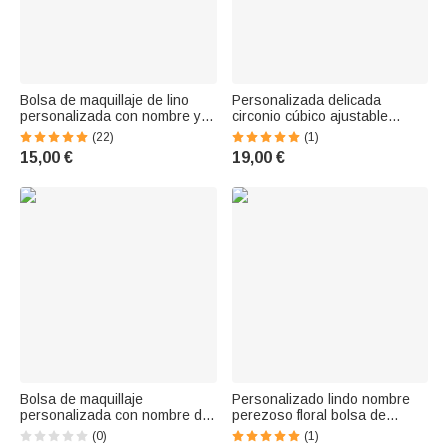
Bolsa de maquillaje de lino
Personalizada delicada
personalizada con nombre y
circonio cúbico ajustable
pulsera para el Día de la
pulsera de tenis de cuero
(22)
(1)
Madre Regalo de cumpleaños
botón de la bolsa de joyería
15,00 €
19,00 €
para mujeres Niñas
conjunto con el nombre de la
boda de la novia Fiesta de
Favores para las damas de
honor
Bolsa de maquillaje
Personalizado lindo nombre
personalizada con nombre de
perezoso floral bolsa de
pelota de fútbol tenis
maquillaje con pulsera de
(0)
(1)
discoteca con pulsera
regalo de cumpleaños para