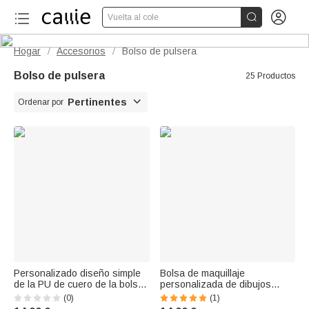


Vuelta al cole
Hogar
Accesorios
Bolso de pulsera
/
/
Bolso de pulsera
25 Productos

Pertinentes
Ordenar por
Personalizado diseño simple
Bolsa de maquillaje
de la PU de cuero de la bolsa
personalizada de dibujos
de joyería de perlas pulsera y
animados de caballos y
(0)
(1)
pendientes conjunto con el
vaqueros con nombre y