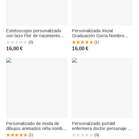
Estetoscopio personalizado
Personalizada Inicial
con lazo Flor de nacimiento
Graduación Gorra Nombre
Personaje de dibujos
Bolsa de Maquillaje con
(0)
(1)
animados Bolsa cosmética
Pulsera Regalo de Graduación
16,00 €
16,00 €
con nombre y pulsera Regalo
para Amigo Familia
de agradecimiento de la
semana de la enfermera para
el personal médico
Personalizado de moda de
Personalizado portátil
dibujos animados niña nombre
enfermera doctor personaje de
de la piedra de nacimiento
dibujos animados pulsera
(1)
(0)
bolsa de maquillaje con
bolsa de maquillaje con el