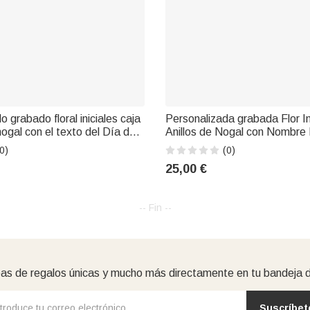
 grabado floral iniciales caja
Personalizada grabada Flor In
nogal con el texto del Día de
Anillos de Nogal con Nombre
n Compromiso Boda regalo
Valentín Compromiso Boda R
0)
(0)
a
Pareja
25,00 €
-- Fin --
as de regalos únicas y mucho más directamente en tu bandeja 
Suscríbet