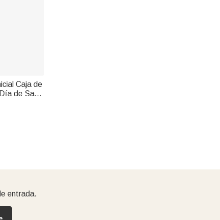
icial Caja de
 Día de San
egalo para
de entrada.
e