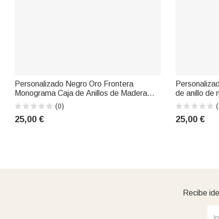
Personalizado Negro Oro Frontera
Personalizado
Monograma Caja de Anillos de Madera
de anillo de 
con Nombre e Inicial Fecha de
San Valentí
(0)
(
Compromiso Ceremonia de Boda Regalo
para la parej
25,00 €
25,00 €
para Pareja
Recibe ide