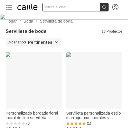


Vuelta al cole
Hogar
Boda
Servilleta de boda
/
/
Servilleta de boda
13 Productos

Pertinentes
Ordenar por
Personalizado bordado floral
Servilleta personalizada estilo
inicial de lino servilleta
marroquí con iniciales y
decoración de la mesa
nombre Regalo de boda para
(0)
(1)
aniversario de boda
la familia de la novia