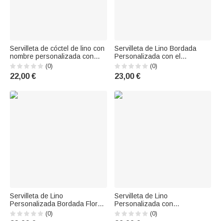
Servilleta de cóctel de lino con
Servilleta de Lino Bordada
nombre personalizada con
Personalizada con el
diseño Mahjong multicolor
Monograma de la Inicial para
(0)
(0)
Juego de 4 servilletas de
la Inauguración de la Casa
22,00 €
23,00 €
cóctel para fiestas Decoración
Regalo de Boda para un
del hogar Regalo de
Amigo de la Familia
cumpleaños para familiares
Amigos Amant
Servilleta de Lino
Servilleta de Lino
Personalizada Bordada Flor
Personalizada con
de Primavera Vintage Inicial
Monograma Floral Estilo
(0)
(0)
Decoración de Mesa
Francés con Inicial Bordada