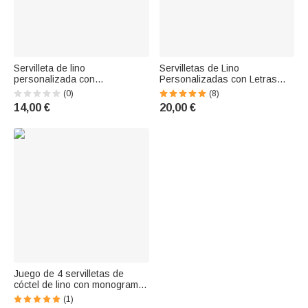
Servilleta de lino
Servilletas de Lino
personalizada con
Personalizadas con Letras
monograma e inicial bordada
Florales Bordadas Regalo
(0)
(8)
regalo de boda o del Día de la
para Fiesta de Boda Arreglo
14,00 €
20,00 €
Madre para ella
Juego de 4 servilletas de
cóctel de lino con monograma
personalizado
(1)