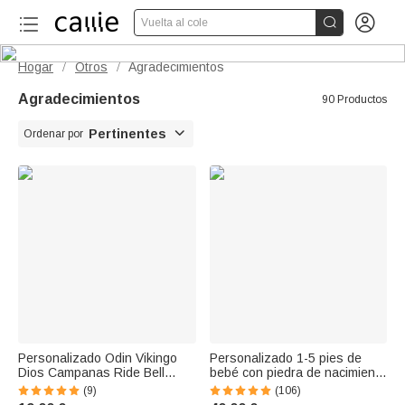


Vuelta al cole
Hogar
Otros
Agradecimientos
/
/
Agradecimientos
90 Productos

Pertinentes
Ordenar por
Personalizado Odin Vikingo
Personalizado 1-5 pies de
Dios Campanas Ride Bell
bebé con piedra de nacimiento
Biker Regalo Buena Suerte
collar de plata esterlina Día de
(9)
(106)
Llavero Llavero Motocicleta
la Madre Día de Acción de