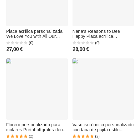
Placa acrílica personalizada
Nana's Reasons to Bee
We Love You with All Our
Happy Placa acrílica
Hearts Mariposa con nombre y
personalizada en forma de
(0)
(0)
texto grabados Regalo de
corazón con 2-15 nombres
27,00 €
28,00 €
cumpleaños del Día de la
Día de la Madre Cumpleaños
Madre para la abuela Mamá
Regalo para la abuela Familia
Florero personalizado para
Vaso isotérmico personalizado
molares Portabolígrafos dental
con tapa de pajita estilo
Decoración de escritorio con
crayón 20oz 30oz Regalo de
(2)
(2)
título y nombre Regalo de
agradecimiento para un