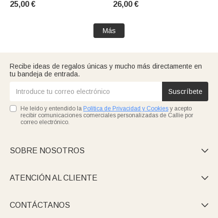
25,00 €
26,00 €
graduación para dentista
profesor
Higienista d
Más
Recibe ideas de regalos únicas y mucho más directamente en
tu bandeja de entrada.
Suscríbete
He leído y entendido la
Política de Privacidad y Cookies
y acepto
recibir comunicaciones comerciales personalizadas de Callie por
correo electrónico.
SOBRE NOSOTROS

ATENCIÓN AL CLIENTE

CONTÁCTANOS
