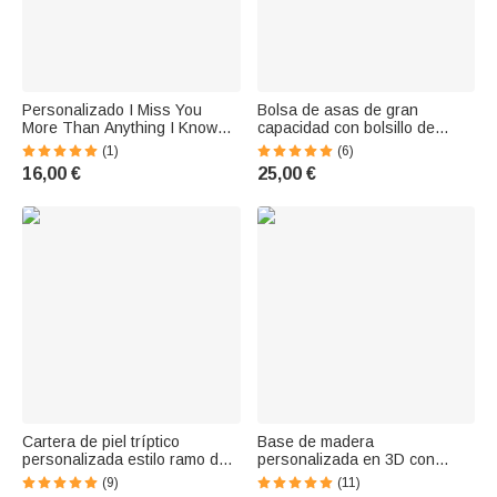
Personalizado I Miss You
Bolsa de asas de gran
More Than Anything I Know
capacidad con bolsillo de
Irregular Shape Acrylic
malla y cremallera
(1)
(6)
Ornament Christmas
personalizada con diseño de
16,00 €
25,00 €
Rememberance Gift for Family
lápiz de manzana y crayón
Friends
Regalo de agradecimiento por
la vuelta al cole para un
profesor
Cartera de piel tríptico
Base de madera
personalizada estilo ramo de
personalizada en 3D con
claveles con 1-6 mariposas de
forma de corazón de rosa con
(9)
(11)
nacimiento y nombres Regalo
texto grabado Decoración de