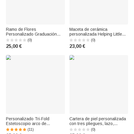
Ramo de Flores
Maceta de cerámica
Personalizado Graduación
personalizada Helping Little
Cap Caja de joyería de cuero
Minds Grow con nombre y
(0)
(0)
con nombre Regalo de
base de bambú en
25,00 €
23,00 €
graduación portátil para ella
agradecimiento a los
profesores Regalo de vuelta al
cole para
Personalizado Tri-Fold
Cartera de piel personalizada
Estetoscopio arco de
con tres pliegues, lazo,
nacimiento Flor Bouquet
nombre y tarjetero en
(11)
(0)
Cartera de cuero con el
agradecimiento a los