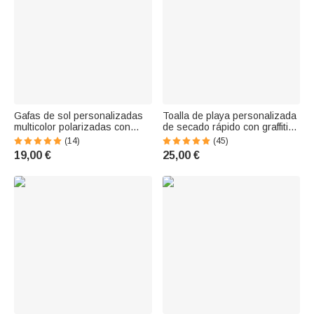
Gafas de sol personalizadas
Toalla de playa personalizada
multicolor polarizadas con
de secado rápido con graffiti
protección UV y texto regalo
de estrella de deporte y
(14)
(45)
de fiesta en la playa y
nombre regalo de fiesta y
19,00 €
25,00 €
cumpleaños para mujeres y
cumpleaños para niños y
hombres
familia