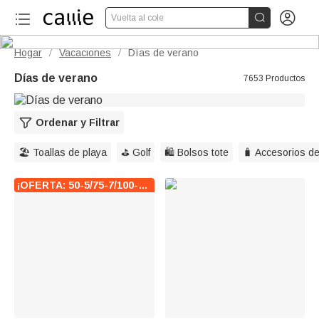


Vuelta al cole
Hogar
Vacaciones
Días de verano
/
/
Días de verano
7653 Productos
Ordenar y Filtrar
🏖️ Toallas de playa
⛳️ Golf
🛍️ Bolsos tote
🧳 Accesorios de
¡OFERTA: 50-5/75-7/100-10!