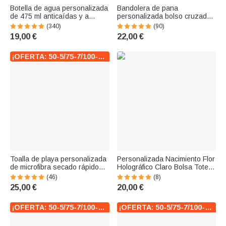
Botella de agua personalizada
Bandolera de pana
de 475 ml anticaídas y a
personalizada bolso cruzado
prueba de fugas con popote
con linda flor piruleta fresa y
(340)
(90)
de silicona animales y nombre
nombre regalo de cumpleaños
19,00 €
22,00 €
regalo de cumpleaños para
vuelta al cole para niños y
niños
chicas
¡OFERTA: 50-5/75-7/100-10!
Toalla de playa personalizada
Personalizada Nacimiento Flor
de microfibra secado rápido
Holográfico Claro Bolsa Tote
con personaje animado 3D y
con Nombre Playa Diario Viaje
(46)
(8)
nombre regalo de cumpleaños
Accesorios Despedida de
25,00 €
20,00 €
y playa para niños y adultos
soltera Regalo de boda para
novias Mujeres
¡OFERTA: 50-5/75-7/100-10!
¡OFERTA: 50-5/75-7/100-10!