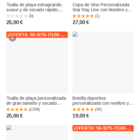
Toalla de playa extragrande,
Copa de Vino Personalizada
suave y de secado rápido,
Star Ray Line con Nombre y
personalizada con un dibujo
Texto Grabado Regalo de
(0)
(1)
de una bailarina de ballet, con
Fiesta de Inauguración de
25,00 €
27,00 €
nombre; regalo ideal para las
Boda para Amigos Amantes
vacaciones de verano, una
del Vino
fiesta en la playa o un cumpl
¡OFERTA: 50-5/75-7/100-10!
Toalla de playa personalizada
Botella deportiva
de gran tamaño y secado
personalizada con nombre y
rápido con temática marina y
silueta de jugador de fútbol
(1338)
(36)
nombre regalo de cumpleaños
tapa abatible regalo de
25,00 €
19,00 €
para amigos y niños
cumpleaños para niños y
adolescentes
¡OFERTA: 50-5/75-7/100-10!