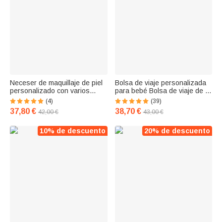
Neceser de maquillaje de piel
Bolsa de viaje personalizada
personalizado con varios
para bebé Bolsa de viaje de fin
compartimentos, nombre
de semana con nombre
(4)
(39)
bordado y cremallera doble
bordado Resistente al agua
37,80 €
38,70 €
42,00 €
43,00 €
Regalo de viaje para
Gran capacidad para regalo
cumpleaños, vacaciones para
de baby shower
mujeres y niñas
10% de descuento
20% de descuento