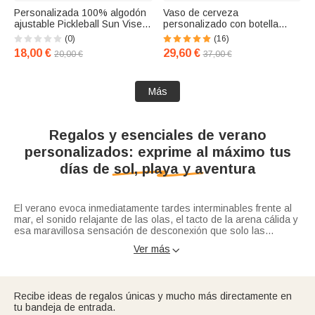
Personalizada 100% algodón
Vaso de cerveza
ajustable Pickleball Sun Visera
personalizado con botella
Sombrero con nombre
invertida de doble capa
(0)
(16)
bordado Cumpleaños Regalo
18,00 €
29,60 €
20,00 €
37,00 €
de Navidad para las mujeres
Más
Regalos y esenciales de verano
personalizados: exprime al máximo tus
días de sol, playa y aventura
El verano evoca inmediatamente tardes interminables frente al
mar, el sonido relajante de las olas, el tacto de la arena cálida y
esa maravillosa sensación de desconexión que solo las
vacaciones nos pueden brindar. En esencia, los regalos y
Ver más

esenciales de verano son todos aquellos complementos,
En Callie sabemos que el verano es la época perfecta para lucir
accesorios y prendas estivales que combinan funcionalidad,
tu versión más auténtica y divertida. Por eso, nos alejamos por
frescura y diseño exclusivo, pensados para acompañarte en
completo de los accesorios impersonales y masivos que
tus escapadas, protegerte del sol y transformar cada momento
inundan las tiendas en temporada alta. Nuestra colección
Recibe ideas de regalos únicas y mucho más directamente en
bajo el calor en un recuerdo inolvidable. Ya sea que estés
estival está diseñada para infundir personalidad a tus días de
tu bandeja de entrada.
planeando un viaje largo a una isla paradisíaca, una escapada
descanso, asegurando que tus pertenencias no solo cumplan
Playa, sol y piscina: tu estilo único frente al mar