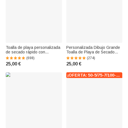
Toalla de playa personalizada
Personalizada Dibujo Grande
de secado rápido con
Toalla de Playa de Secado
personaje 3D animales
Rápido con Flor de Nacimiento
(698)
(274)
marinos y nombre para
Nombre Vacaciones de Verano
25,00 €
25,00 €
vacaciones en la playa regalo
Fiesta Regalo para Familiares
de cumpleaños para todos
Amigos
¡OFERTA: 50-5/75-7/100-10!