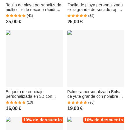
Toalla de playa personalizada
Toalla de playa personalizada
multicolor de secado rápido
extragrande de secado rápido
con flores y nombre regalo de
con diseño animado y nombre
(41)
(35)
cumpleaños vacaciones de
regalo de vacaciones
25,00 €
25,00 €
verano y fiesta para mujeres
cumpleaños para niños o
familia
Etiqueta de equipaje
Palmera personalizada Bolsa
personalizada en 3D con
de yute grande con nombre y
personaje de dibujos
texto Accesorios de viaje
(13)
(26)
animados y nombre accesorio
Cumpleaños Fiesta en la playa
16,00 €
19,00 €
de viaje regalo de cumpleaños
Regalo de boda para mujeres
para amantes de los viajes
Damas de honor
10% de descuento
10% de descuento