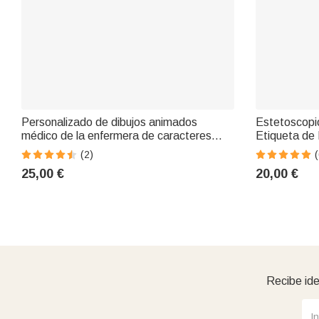
Personalizado de dibujos animados
Estetoscopi
médico de la enfermera de caracteres
Etiqueta de 
estetoscopio caso con el nombre de
Soporte Reg
(2)
(
cumpleaños de la enfermera de
Paramédicos
25,00 €
20,00 €
Graduación de Apreciación de Regalo
para la enfermera médico
Recibe ide