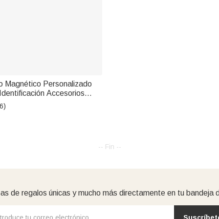
o Magnético Personalizado
Identificación Accesorios
alo para Enfermeros Médicos
6)
 Veterinarios
-- Fin --
as de regalos únicas y mucho más directamente en tu bandeja 
Suscríbet