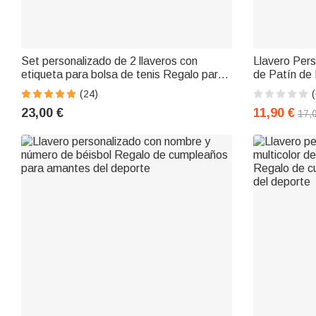
Set personalizado de 2 llaveros con
Llavero Per
etiqueta para bolsa de tenis Regalo para
de Patín de
amante del tenis Miembro del equipo de
Lados Llaver
(24)
(
tenis
al Hockey
23,00 €
11,90 €
17,