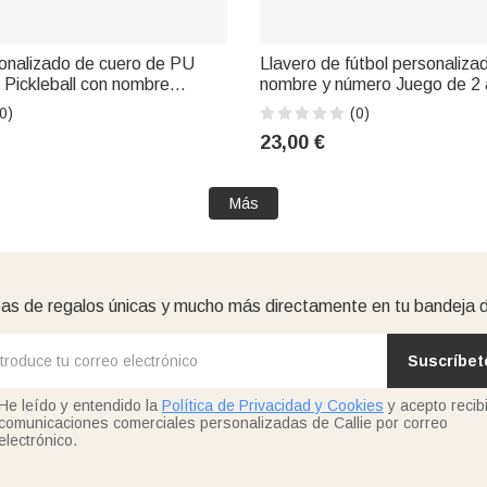
onalizado de cuero de PU
Llavero de fútbol personaliza
e Pickleball con nombre
nombre y número Juego de 2 
umpleaños para los amantes
para bolsas de viaje Regalo p
0)
(0)
amantes del fútbol
23,00 €
Más
as de regalos únicas y mucho más directamente en tu bandeja 
Suscríbet
He leído y entendido la
Política de Privacidad y Cookies
y acepto recibi
comunicaciones comerciales personalizadas de Callie por correo
electrónico.