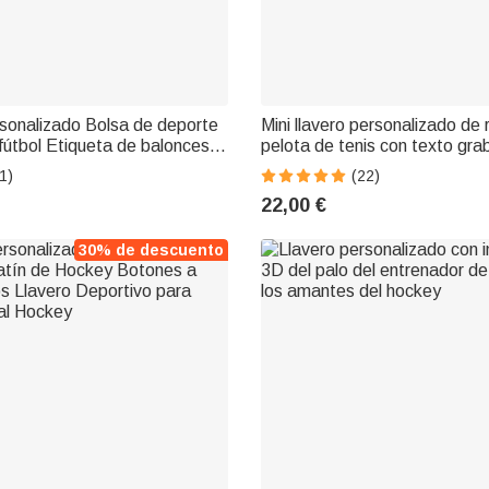
sonalizado Bolsa de deporte
Mini llavero personalizado de
fútbol Etiqueta de baloncesto
pelota de tenis con texto gr
béisbol Etiquetas con nombre
de cumpleaños y día del parti
1)
(22)
galo de equipo pe
amantes del tenis
22,00 €
30% de descuento