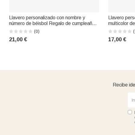
Llavero personalizado con nombre y
Llavero pers
número de béisbol Regalo de cumpleaños
multicolor d
para amantes del deporte
Regalo de c
(0)
(
del deporte
21,00 €
17,00 €
Recibe ide