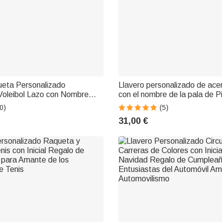
ueta Personalizado
Llavero personalizado de acer
Voleibol Lazo con Nombre
con el nombre de la pala de Pi
umpleaños Regalo para
grabado y con un mini colgan
0)
(5)
os Deportes
Pickleball Accesorio de moch
31,00 €