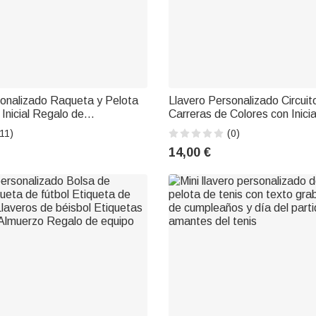
sonalizado Raqueta y Pelota
Llavero Personalizado Circuit
 Inicial Regalo de
Carreras de Colores con Inici
para Amante de los
Navidad Regalo de Cumpleañ
11)
(0)
e Tenis
Entusiastas del Automóvil Am
14,00 €
Automovilismo