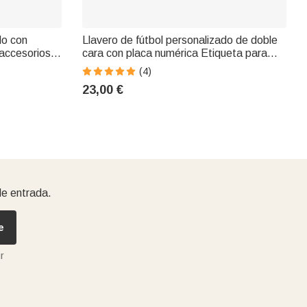
do con
Llavero de fútbol personalizado de doble
accesorios
cara con placa numérica Etiqueta para
ara los
bolso con textura de cuero Accesorio
(4)
deportivo Regalo para jugador de f
23,00 €
de entrada.
e
r