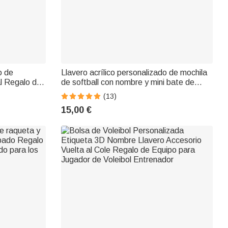
o de
Llavero acrílico personalizado de mochila
al Regalo de
de softball con nombre y mini bate de
os para
madera Regalo de cumpleaños para
(13)
antes del
amante de los deportes de pelota
15,00 €