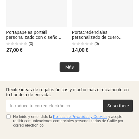
Portapapeles portátil
Portacredenciales
personalizado con diseño
personalizado de cuero
vintage de flores en acuarela,
sintético PU con el mensaje
(0)
(0)
con nombre y apellido; regalo
«Me alegro de verte» y texto
27,00 €
14,00 €
de cumpleaños y de
en la parte trasera; regalo de
agradecimiento por el Día del
agradecimiento para el Día del
Profesor para docentes
Profesor y la vuelta al cole
Más
Recibe ideas de regalos únicas y mucho más directamente en
tu bandeja de entrada.
Suscríbete
He leído y entendido la
Política de Privacidad y Cookies
y acepto
recibir comunicaciones comerciales personalizadas de Callie por
correo electrónico.