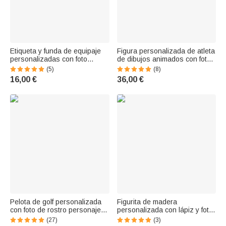
Etiqueta y funda de equipaje
Figura personalizada de atleta
personalizadas con foto
de dibujos animados con foto
cómica exagerada para
y nombre adorno de escritorio
(5)
(8)
maletas de 45 a 81 cm regalo
regalo de cumpleaños y
16,00 €
36,00 €
de cumpleaños para parejas y
equipo para amantes del
familia
deporte
Pelota de golf personalizada
Figurita de madera
con foto de rostro personaje
personalizada con lápiz y foto,
animado divertido y nombre
con la inscripción «Teach Love
(27)
(3)
regalo de cumpleaños y día
Inspire», ideal como regalo de