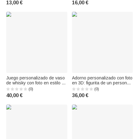
13,00 €
16,00 €
de juego para amantes del golf
vuelta al cole o para el Día del
Profesor
Juego personalizado de vaso
Adorno personalizado con foto
de whisky con foto en estilo de
en 3D: figurita de un personaje
dibujo de líneas sencillas, 4
de dibujos animados de fútbol
(0)
(0)
piedras y caja de madera con
con texto, decoración de
40,00 €
36,00 €
texto; regalo para San
escritorio, regalo de
Valentín, cumpleaños o
cumpleaños para los amantes
aniversario para hombres
de los deportistas