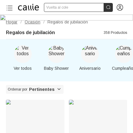


Vuelta al cole
Hogar
Ocasión
Regalos de jubilación
/
/
Regalos de jubilación
358 Productos
Ver todos
Baby Shower
Aniversario
Cumpleañ

Pertinentes
Ordenar por