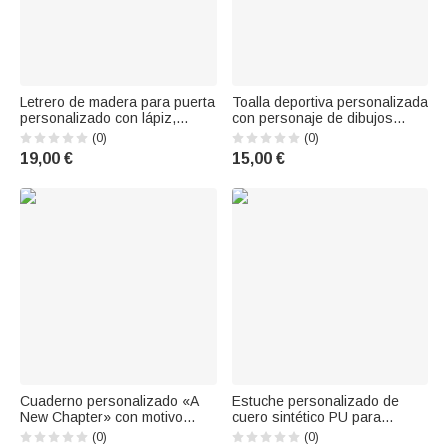
Letrero de madera para puerta
Toalla deportiva personalizada
personalizado con lápiz,
con personaje de dibujos
manzana, margarita y nube,
animados de golf, con nombre
(0)
(0)
con nombre y apellido; regalo
y gancho para colgar. Ideal
19,00 €
15,00 €
de vuelta al cole y de
para actividades al aire libre.
cumpleaños para profesores
Regalo de cumpleaños para
los amantes del golf.
Cuaderno personalizado «A
Estuche personalizado de
New Chapter» con motivo
cuero sintético PU para
floral en forma de corazón,
guardar accesorios de golf,
(0)
(0)