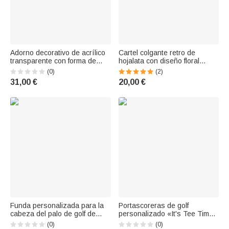
Adorno decorativo de acrílico
Cartel colgante retro de
transparente con forma de
hojalata con diseño floral
espiga de trigo y estrella,
personalizado, texto y año.
(0)
(2)
personalizado con texto y
Decoración de jardín para
31,00 €
20,00 €
años de servicio; decoración
exteriores. Regalo de
de escritorio; regalo de
cumpleaños para familiares y
jubilación para compañeros de
amigos.
trabaj
Funda personalizada para la
Portascoreras de golf
cabeza del palo de golf de
personalizado «It's Tee Time»
cuero sintético PU con foto y
de cuero PU con nombre.
(0)
(0)