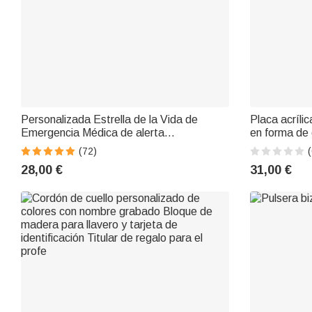
Personalizada Estrella de la Vida de
Placa acríli
Emergencia Médica de alerta
en forma de
desmontable ID Tag pulsera con texto
grabados Re
(72)
(
grabado Día de la Madre Cumpleaños de
mujer en el 
28,00 €
31,00 €
regalo para las mujeres