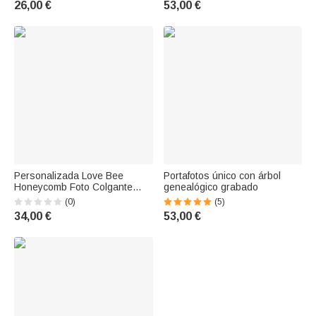
26,00 €
53,00 €
Regalo para Cumpleaños
la mujer cumpleaños
Aniversario Día d
aniversario
Personalizada Love Bee
Portafotos único con árbol
Honeycomb Foto Colgante
genealógico grabado
Anillo Collar Regalo para
(0)
(5)
Novia Mamá Miembro de la
34,00 €
53,00 €
familia