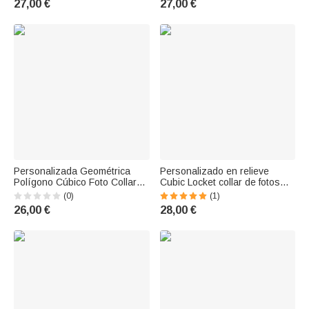
27,00 €
27,00 €
del animal doméstico
para Mujeres
Personalizada Geométrica
Personalizado en relieve
Polígono Cúbico Foto Collar
Cubic Locket collar de fotos
Cumpleaños Día de la Madre
adornado con circón
(0)
(1)
Memorial regalo para ella
Cumpleaños Día de la Madre
26,00 €
28,00 €
de regalo para ella