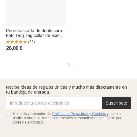
Personalizada de doble cara
Foto Dog Tag collar de acero
de titanio Joyería Memorial
(22)
Cumpleaños Día del Padre de
28,00 €
regalo para los hombres
-- Fin --
Recibe ideas de regalos únicas y mucho más directamente en
tu bandeja de entrada.
Suscríbete
He leído y entendido la
Política de Privacidad y Cookies
y acepto
recibir comunicaciones comerciales personalizadas de Callie por
correo electrónico.