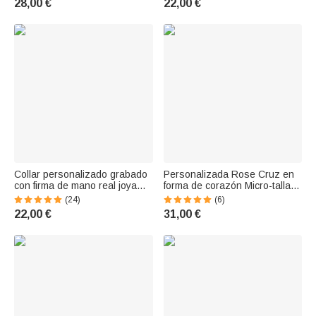
28,00 €
22,00 €
Memorial Gift for Cat Dog
mujer
Lovers
Collar personalizado grabado
Personalizada Rose Cruz en
con firma de mano real joya
forma de corazón Micro-tallado
conmemorativa regalo de
collar de proyección de fotos
(24)
(6)
cumpleaños o aniversario
Cumpleaños Aniversario
22,00 €
31,00 €
para mujeres
Regalo para Mujer