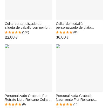
Collar personalizado de
Collar de medallón
silueta de caballo con nombre
personalizado de plata
Collar conmemorativo de
esterlina con foto en forma de
(106)
(81)
animales Joyas de caballo
corazón y texto grabado
22,00 €
36,00 €
Regalo de cumpleaños para
regalo de cumpleaños y
los amantes de los c
aniversario para ella
Personalizado Grabado Pet
Personalizada Grabado
Retrato Libro Relicario Collar
Nacimiento Flor Relicario
con Foto Nombre Regalo de
Collar con Foto y Inicial Día de
(8)
(13)
cumpleaños para el amante
la Madre Cumpleaños Regalo