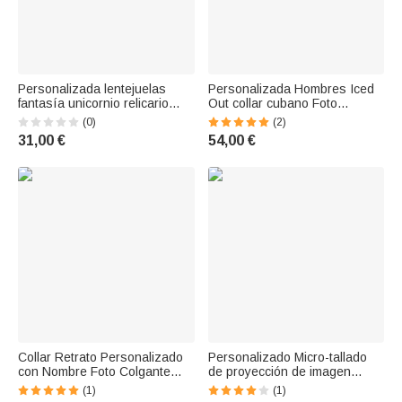
Personalizada lentejuelas
Personalizada Hombres Iced
fantasía unicornio relicario
Out collar cubano Foto
collar con foto caja redonda
Colgante Collar Hip Hop
(0)
(2)
colgante joyería regalo para
Joyería Familiar Keepsake
31,00 €
54,00 €
amigos hermanas
Cumpleaños Regalo para él
Collar Retrato Personalizado
Personalizado Micro-tallado
con Nombre Foto Colgante
de proyección de imagen
Collar Piedra de Nacimiento
herradura de diamantes collar
(1)
(1)
Joyería Recuerdo de Familia
de plata de ley de regalo para