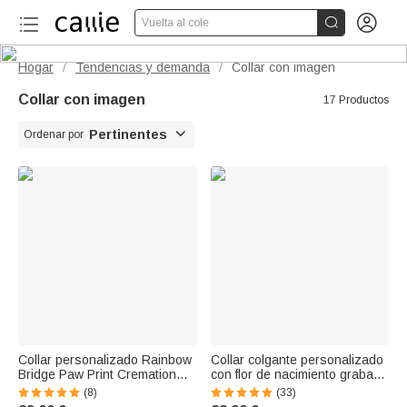


Vuelta al cole
Hogar
Tendencias y demanda
Collar con imagen
/
/
Collar con imagen
17 Productos

Pertinentes
Ordenar por
Collar personalizado Rainbow
Collar colgante personalizado
Bridge Paw Print Cremation
con flor de nacimiento grabada
Urn para cenizas con texto
y foto regalo de Día de la
(8)
(33)
grabado y retrato Birthday
Madre o cumpleaños para