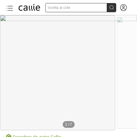


Vuelta al cole
1
/
7
Derechos de autor Callie