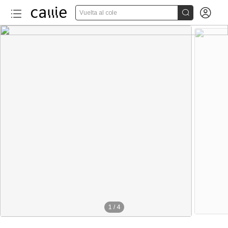


Vuelta al cole
1
/
4