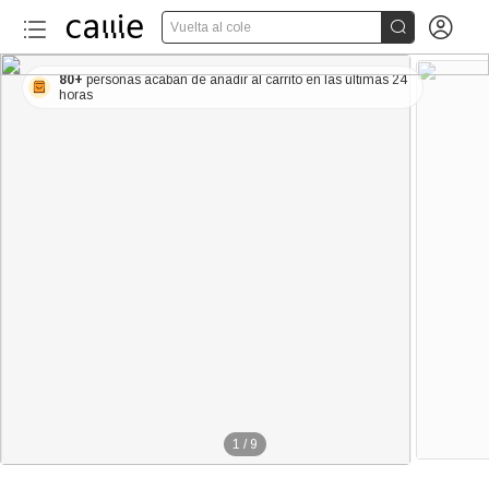


Vuelta al cole
80+
personas acaban de añadir al carrito en las últimas 24
horas
1
/
9