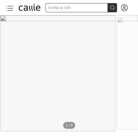


Vuelta al cole
1
/
9