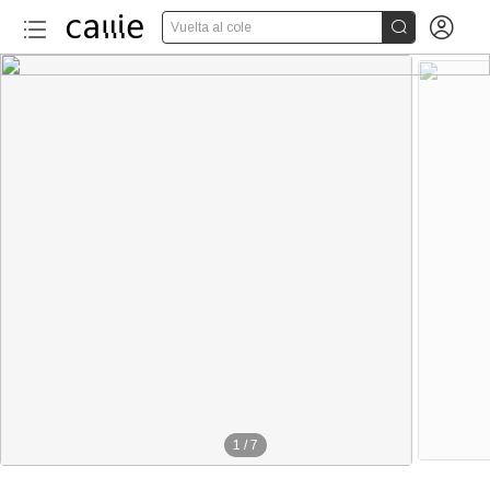


Vuelta al cole
1
/
7