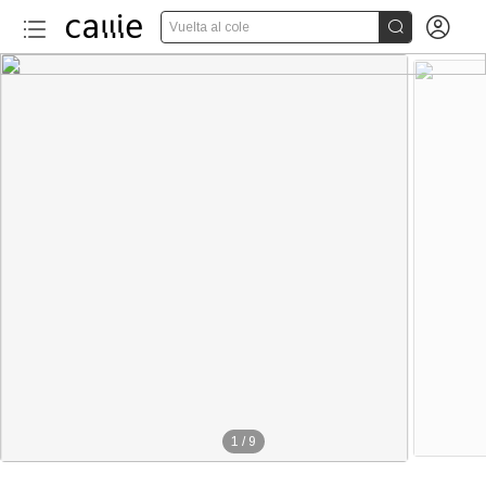


Vuelta al cole
1
/
9