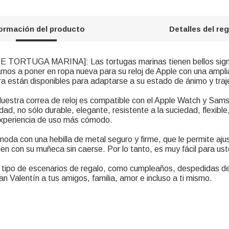
formación del producto
Detalles del re
TUGA MARINA]: Las tortugas marinas tienen bellos signific
amos a poner en ropa nueva para su reloj de Apple con una ampl
 están disponibles para adaptarse a su estado de ánimo y trajes
ra correa de reloj es compatible con el Apple Watch y Samsu
idad, no sólo durable, elegante, resistente a la suciedad, flexible
a experiencia de uso más cómodo.
 con una hebilla de metal seguro y firme, que le permite ajust
en con su muñeca sin caerse. Por lo tanto, es muy fácil para us
o de escenarios de regalo, como cumpleaños, despedidas de s
 Valentín a tus amigos, familia, amor e incluso a ti mismo.