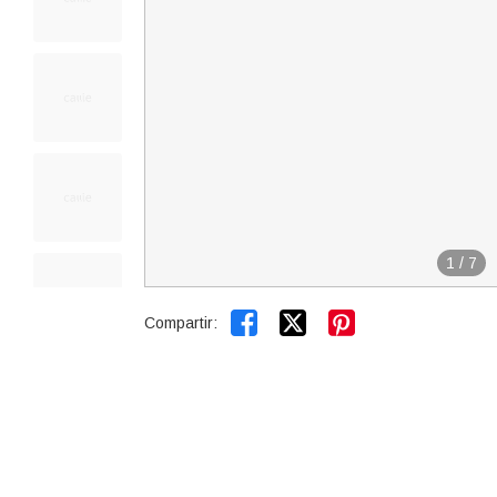
1
/
7


Compartir: