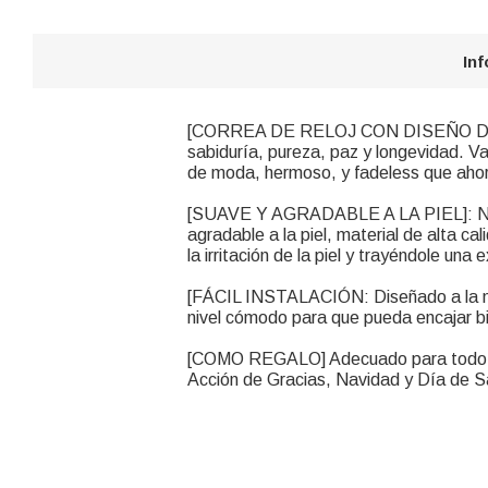
In
[CORREA DE RELOJ CON DISEÑO DE TOR
sabiduría, pureza, paz y longevidad. V
de moda, hermoso, y fadeless que ahora
[SUAVE Y AGRADABLE A LA PIEL]: Nuest
agradable a la piel, material de alta cal
la irritación de la piel y trayéndole un
[FÁCIL INSTALACIÓN: Diseñado a la moda
nivel cómodo para que pueda encajar bi
[COMO REGALO] Adecuado para todo tip
Acción de Gracias, Navidad y Día de San