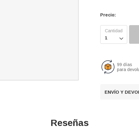
Precio:

99 días
para devol
ENVÍO Y DEV
Reseñas