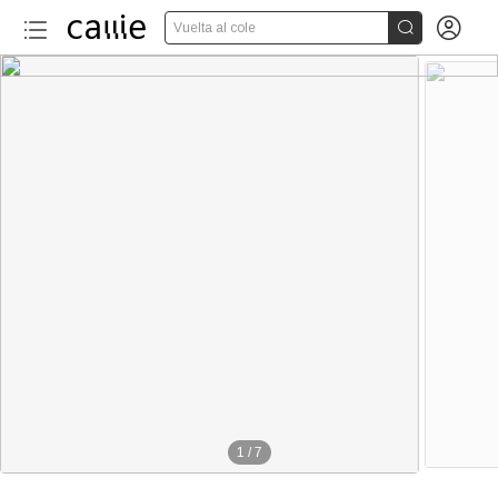


Vuelta al cole
1
/
7