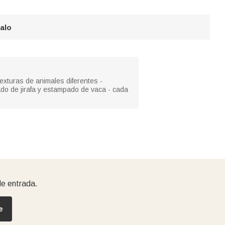
galo
texturas de animales diferentes -
o de jirafa y estampado de vaca - cada
de entrada.
e