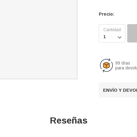
Precio:

99 días
para devol
ENVÍO Y DEV
Reseñas