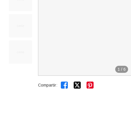
1
/
6


Compartir: