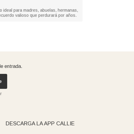
lo ideal para madres, abuelas, hermanas,
ecuerdo valioso que perdurará por años.
de entrada.
e
r
DESCARGA LA APP CALLIE