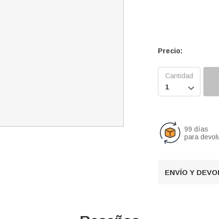
Precio:

99 días
para devol
ENVÍO Y DEV