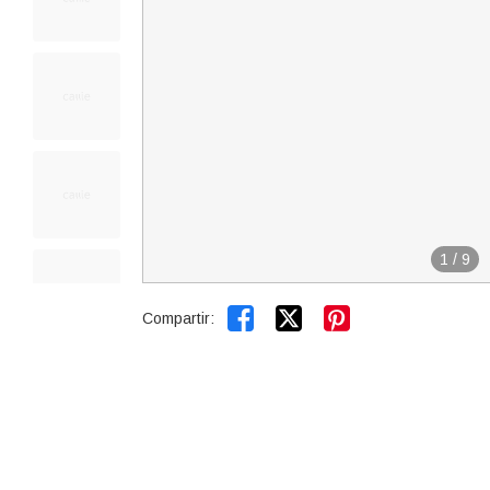
1
/
9


Compartir: