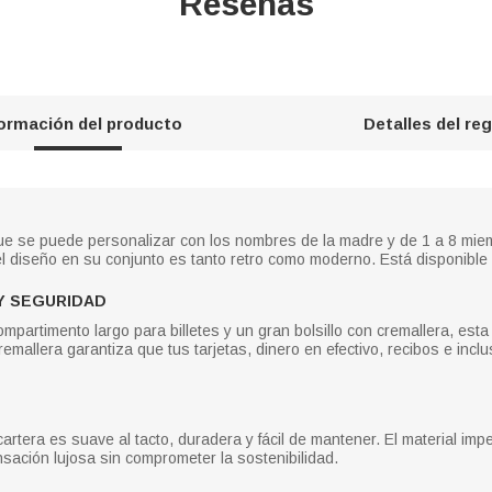
Reseñas
formación del producto
Detalles del re
ue se puede personalizar con los nombres de la madre y de 1 a 8 miemb
l diseño en su conjunto es tanto retro como moderno. Está disponible 
Y SEGURIDAD
ompartimento largo para billetes y un gran bolsillo con cremallera, es
remallera garantiza que tus tarjetas, dinero en efectivo, recibos e inc
artera es suave al tacto, duradera y fácil de mantener. El material im
ación lujosa sin comprometer la sostenibilidad.