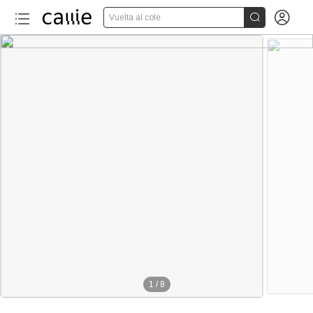


Vuelta al cole
1
/
8