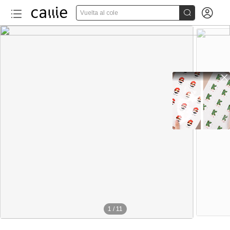


Vuelta al cole

1
/
11