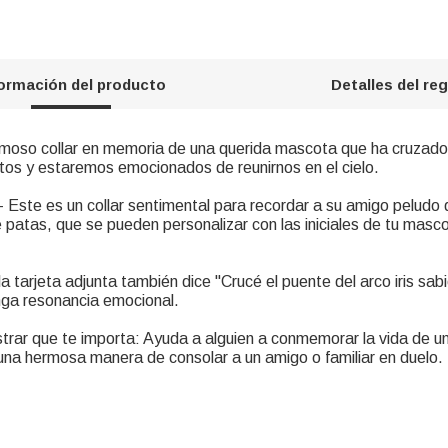
formación del producto
Detalles del re
rmoso collar en memoria de una querida mascota que ha cruzado e
ntos y estaremos emocionados de reunirnos en el cielo.
Este es un collar sentimental para recordar a su amigo peludo qu
de patas, que se pueden personalizar con las iniciales de tu masc
a tarjeta adjunta también dice "Crucé el puente del arco iris sa
enga resonancia emocional.
rar que te importa: Ayuda a alguien a conmemorar la vida de u
una hermosa manera de consolar a un amigo o familiar en duelo.