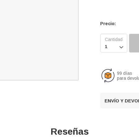
Precio:

99 días
para devol
ENVÍO Y DEV
Reseñas