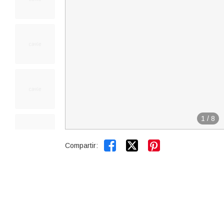
1
/
8


Compartir: