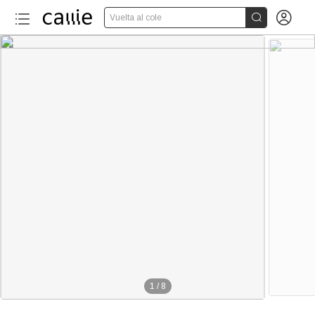


Vuelta al cole
1
/
8