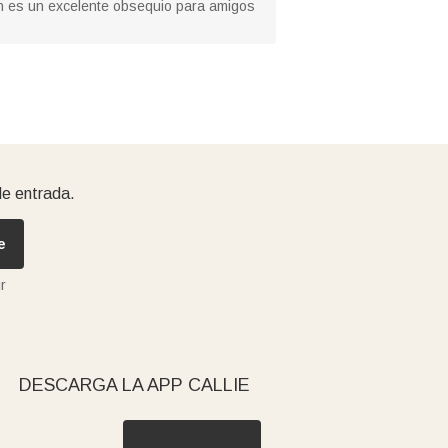
én es un excelente obsequio para amigos
de entrada.
e
r
DESCARGA LA APP CALLIE