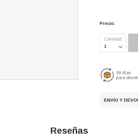
Precio:

99 días
para devol
ENVÍO Y DEV
Reseñas