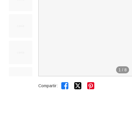
1
/
8


Compartir: