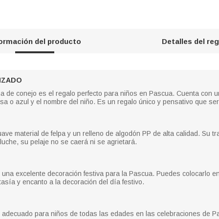
formación del producto
Detalles del re
IZADO
a de conejo es el regalo perfecto para niños en Pascua. Cuenta con u
osa o azul y el nombre del niño. Es un regalo único y pensativo que s
ve material de felpa y un relleno de algodón PP de alta calidad. Su tra
eluche, su pelaje no se caerá ni se agrietará.
 una excelente decoración festiva para la Pascua. Puedes colocarlo e
asía y encanto a la decoración del día festivo.
 adecuado para niños de todas las edades en las celebraciones de Pas