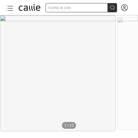


Vuelta al cole
1
/
10