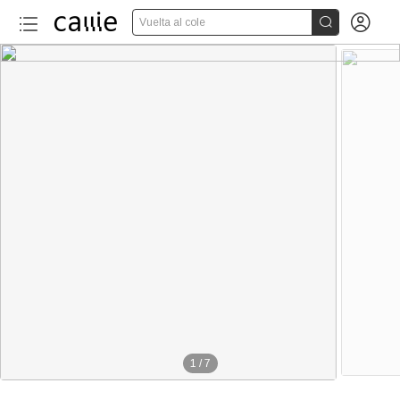


Vuelta al cole
1
/
7