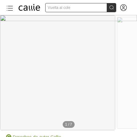


Vuelta al cole
1
/
7
Derechos de autor Callie