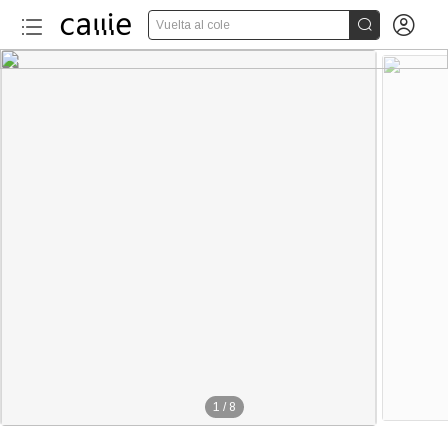


Vuelta al cole
1
/
8