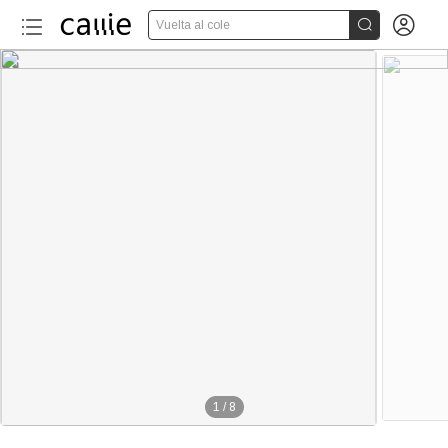


Vuelta al cole
1
/
8