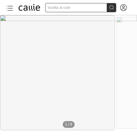


Vuelta al cole
1
/
9