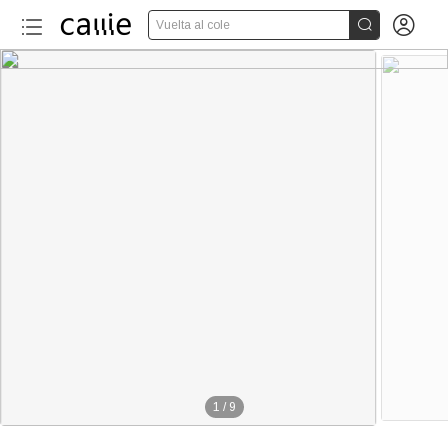


Vuelta al cole
1
/
9