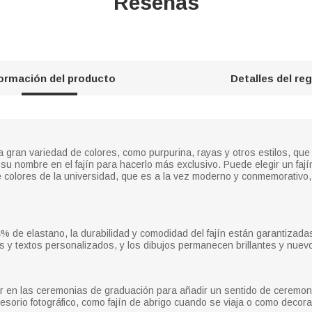
Reseñas
formación del producto
Detalles del re
a gran variedad de colores, como purpurina, rayas y otros estilos, qu
u nombre en el fajín para hacerlo más exclusivo. Puede elegir un fajín
e colores de la universidad, que es a la vez moderno y conmemorativo, 
% de elastano, la durabilidad y comodidad del fajín están garantizadas
jos y textos personalizados, y los dibujos permanecen brillantes y nue
ar en las ceremonias de graduación para añadir un sentido de ceremoni
accesorio fotográfico, como fajín de abrigo cuando se viaja o como deco