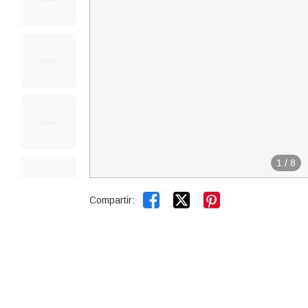
1
/
8


Compartir: