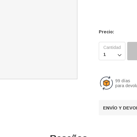
Precio:

99 días
para devol
ENVÍO Y DEV