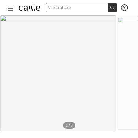


Vuelta al cole
1
/
8