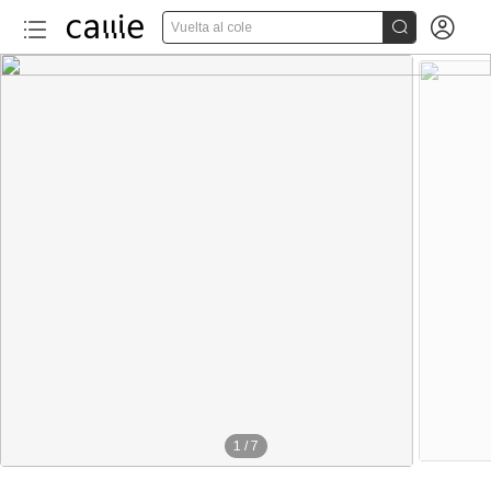


Vuelta al cole
1
/
7