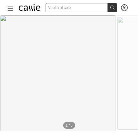


Vuelta al cole
1
/
5