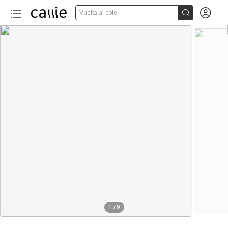


Vuelta al cole
1
/
9