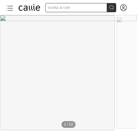


Vuelta al cole
1
/
10