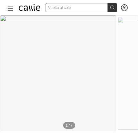


Vuelta al cole
1
/
7