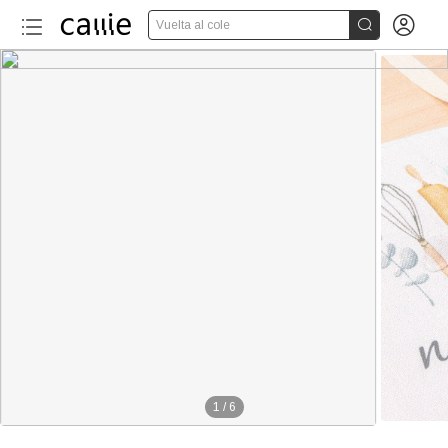


Vuelta al cole
1
/
6